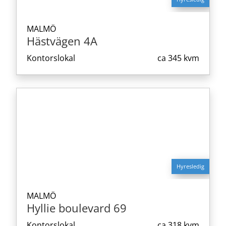
MALMÖ
Hästvägen 4A
Kontorslokal
ca
345 kvm
Hyresledig
MALMÖ
Hyllie boulevard 69
Kontorslokal
ca
318 kvm