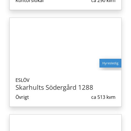
Kontorslokal
ca
290 kvm
Hyresledig
ESLÖV
Skarhults Södergård 1288
Övrigt
ca
513 kvm