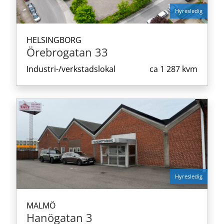
Hyresledig
HELSINGBORG
Örebrogatan 33
Industri-/verkstadslokal
ca
1 287 kvm
Hyresledig
MALMÖ
Hanögatan 3