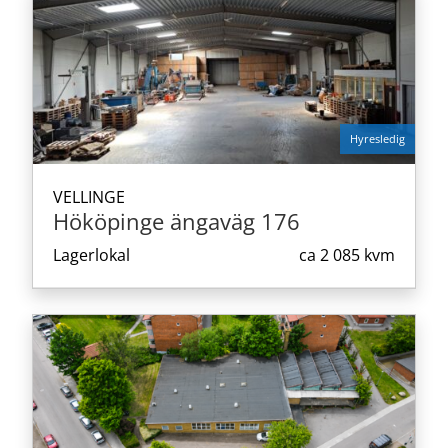
Hyresledig
VELLINGE
Hököpinge ängaväg 176
Lagerlokal
ca
2 085 kvm