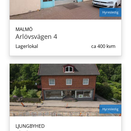
Hyresledig
MALMÖ
Arlövsvägen 4
Lagerlokal
ca
400 kvm
Hyresledig
LJUNGBYHED