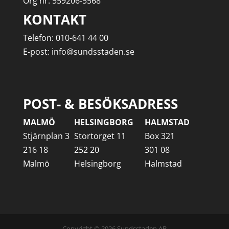
Org nr: 559206-5568
KONTAKT
Telefon: 010-641 44 00
E-post: info@sundsstaden.se
POST- & BESÖKSADRESS
MALMÖ
HELSINGBORG
HALMSTAD
Stjärnplan 3
Stortorget 11
Box 321
216 18
252 20
301 08
Malmö
Helsingborg
Halmstad
Copyright © 2026 Sundsstaden AB