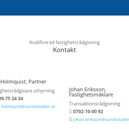
Kvalificerad fastighetsrådgivning
Kontakt
 Holmquist, Partner
Johan Eriksson,
ighetsrådgivare uthyrning
Fastighetsmäklare
09-75 34 34
Transaktionsrådgivning
s.holmquist@sundsstaden.se
0702-10-00 92

johan.eriksson@sundsstade
