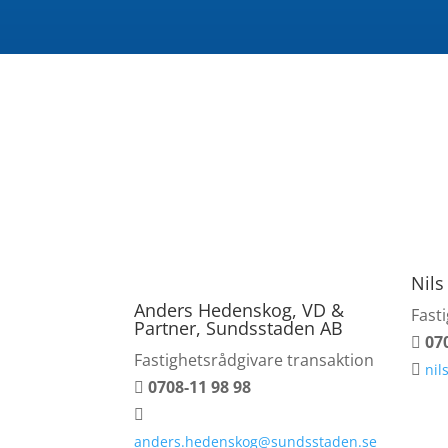
Nils
Anders Hedenskog, VD &
Fast
Partner, Sundsstaden AB
07

Fastighetsrådgivare transaktion
nil

0708-11 98 98


anders.hedenskog@sundsstaden.se