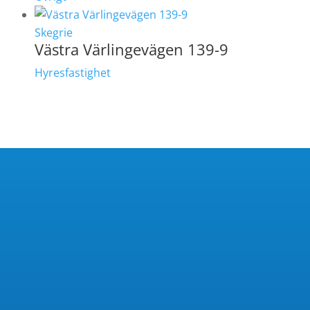
Skegrie
Västra Värlingevägen 139-9
Hyresfastighet