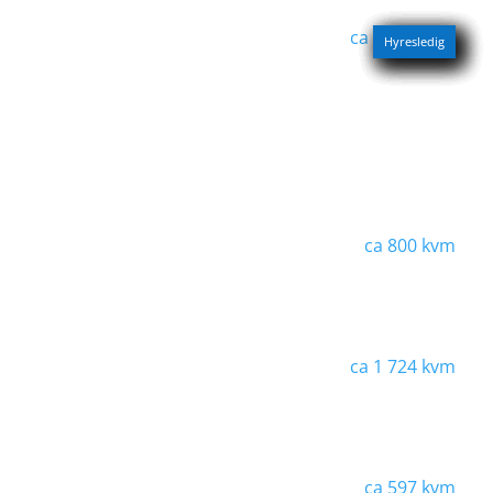
ca
1 287 kvm
Hyresledig
Hyresledig
Hyresledig
Hyresledig
Hyresledig
Hyresledig
Hyresledig
Hyresledig
ca
800 kvm
ca
1 724 kvm
ca
597 kvm