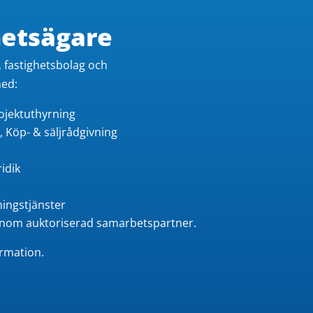
hetsägare​
, fastighetsbolag och
med:
ojektuthyrning
 Köp- & säljrådgivning
idik
ningstjänster
enom auktoriserad samarbetspartner.
ormation.