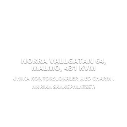
NORRA VALLGATAN 64,
MALMÖ
,
431 KVM
UNIKA KONTORSLOKALER MED CHARM I
ANRIKA SKÅNEPALATSET!