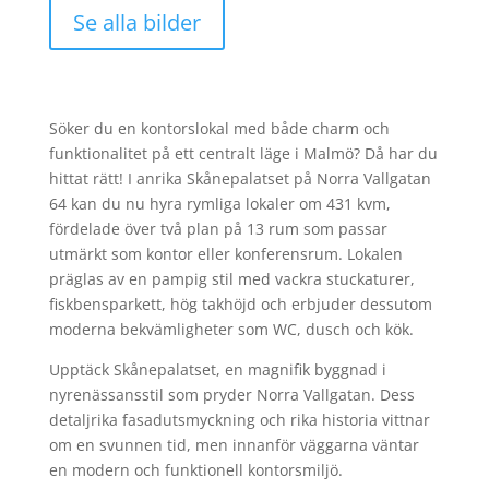
Se alla bilder
Söker du en kontorslokal med både charm och
funktionalitet på ett centralt läge i Malmö? Då har du
hittat rätt! I anrika Skånepalatset på Norra Vallgatan
64 kan du nu hyra rymliga lokaler om 431 kvm,
fördelade över två plan på 13 rum som passar
utmärkt som kontor eller konferensrum. Lokalen
präglas av en pampig stil med vackra stuckaturer,
fiskbensparkett, hög takhöjd och erbjuder dessutom
moderna bekvämligheter som WC, dusch och kök.
Upptäck Skånepalatset, en magnifik byggnad i
nyrenässansstil som pryder Norra Vallgatan. Dess
detaljrika fasadutsmyckning och rika historia vittnar
om en svunnen tid, men innanför väggarna väntar
en modern och funktionell kontorsmiljö.