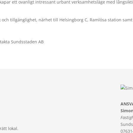
skapar ett ovanligt intressant urbant verksamhetsläge med långsiktig
k och tillgänglighet, närhet till Helsingborg C, Ramlösa station samt
ontakta Sundsstaden AB
ANSV
Simon
Fastig
Sunds
rätt lokal.
07631