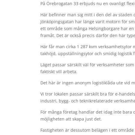
På Örebrogatan 33 erbjuds nu en ovanligt flex
Här befinner man sig mitt i den del av staden 
Jönköpingsgatan har länge varit motorn för små
ett område som många Helsingborgare har en rela
framåt. Det är också precis därför den här typen 
Här får man cirka 1 287 kvm verksamhetsytor m
takhöjd, uppställningsytor och smidig logistik
Läget passar särskilt väl för verksamheter som 
faktiskt vill arbeta.
Det här är ingen anonym logistiklåda ute vid 
Vi tror lokalen passar särskilt bra för e-hande
industri, bygg- och teknikrelaterade verksamhet
För många företag handlar det idag inte bara 
möjligheten att skapa just det.
Fastigheten är dessutom belägen i ett område 