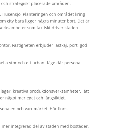
e och strategiskt placerade områden.
ts. Husensjö, Planteringen och området kring
om city bara ligger några minuter bort. Det är
v verksamheter som faktiskt driver staden
tor. Fastigheten erbjuder lastkaj, port, god
nella ytor och ett urbant läge där personal
 lager, kreativa produktionsverksamheter, lätt
er något mer eget och långsiktigt.
rsonalen och varumärket. Här finns
n mer integrerad del av staden med bostäder,