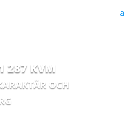
1 287 KVM
 KARAKTÄR OCH
ORG