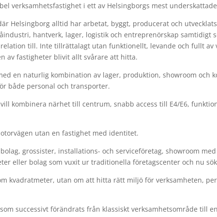
ibel verksamhetsfastighet i ett av Helsingborgs mest underskattad
där Helsingborg alltid har arbetat, byggt, producerat och utveckla
industri, hantverk, lager, logistik och entreprenörskap samtidigt s
tion till. Inte tillrättalagt utan funktionellt, levande och fullt a
av fastigheter blivit allt svårare att hitta.
ed en naturlig kombination av lager, produktion, showroom och kon
 för både personal och transporter.
vill kombinera närhet till centrum, snabb access till E4/E6, funktio
motorvägen utan en fastighet med identitet.
lsbolag, grossister, installations- och serviceföretag, showroom med
er eller bolag som vuxit ur traditionella företagscenter och nu sök
om kvadratmeter, utan om att hitta rätt miljö för verksamheten, pe
som successivt förändrats från klassiskt verksamhetsområde till e