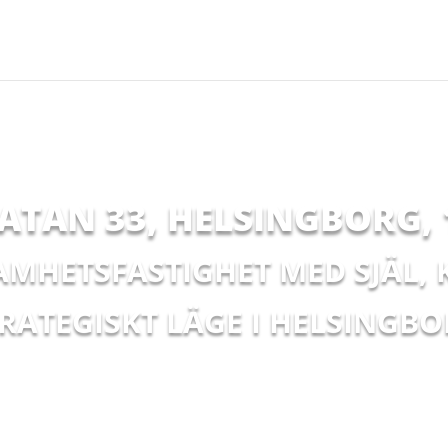
TAN 33, HELSINGBORG
,
MHETSFASTIGHET MED SJÄL,
RATEGISKT LÄGE I HELSINGB