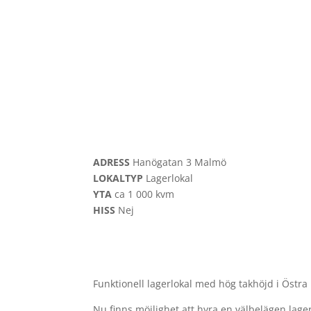
ADRESS
Hanögatan 3
Malmö
LOKALTYP
Lagerlokal
YTA
ca
1 000 kvm
HISS
Nej
Funktionell lagerlokal med hög takhöjd i Öst
Nu finns möjlighet att hyra en välbelägen lag