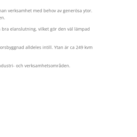
 annan verksamhet med behov av generösa ytor.
en.
n bra elanslutning, vilket gör den väl lämpad
rsbyggnad alldeles intill. Ytan är ca 249 kvm
 industri- och verksamhetsområden.