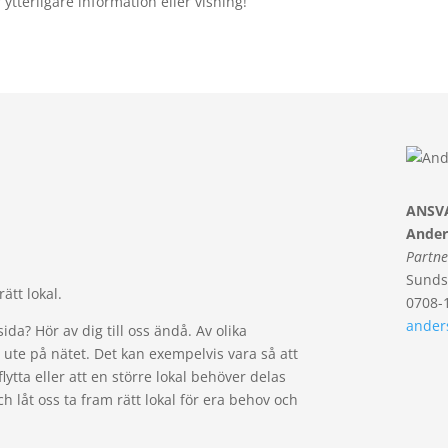
ytterligare information eller visning!
ANSV
Ander
Partne
Sunds
rätt lokal.
0708-
ander
da? Hör av dig till oss ändå. Av olika
id ute på nätet. Det kan exempelvis vara så att
 flytta eller att en större lokal behöver delas
h låt oss ta fram rätt lokal för era behov och