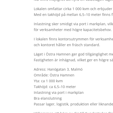
Lokalen omfattar cirka 1 000 kvm och erbjuder
Med en takhöjd på mellan 6,5–10 meter finns fin
Inlastning sker smidigt via port i markplan, vi
för verksamheter med högre kapacitetsbehov.
I lokalen finns kontorsutrymmen för verksamhet
och kontoret håller en fräsch standard.
Läget i Östra Hamnen ger god tillgänglighet m
Fastigheten är inhägnad, vilket ger en högre s
Adress: Hanögatan 3, Malmö
Område: Östra Hamnen
Yta: ca 1 000 kvm
Takhöjd: ca 6,5–10 meter
Inlastning via port i markplan
Bra elanslutning
Passar lager, logistik, produktion eller liknan