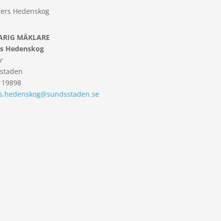
ARIG MÄKLARE
s Hedenskog
r
staden
119898
s.hedenskog@sundsstaden.se