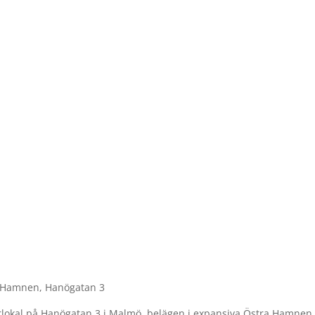
ra Hamnen, Hanögatan 3
erlokal på Hanögatan 3 i Malmö, belägen i expansiva Östra Hamnen