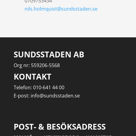
0709753434
nils.holmquist@sundsstaden.se
SUNDSSTADEN AB
Org nr: 559206-5568
KONTAKT
Telefon: 010-641 44 00
E-post: info@sundsstaden.se
POST- & BESÖKSADRESS