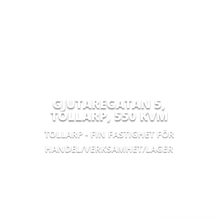
GJUTAREGATAN 5,
TOLLARP
,
550 KVM
TOLLARP - FIN FASTIGHET FÖR
HANDEL/VERKSAMHET/LAGER